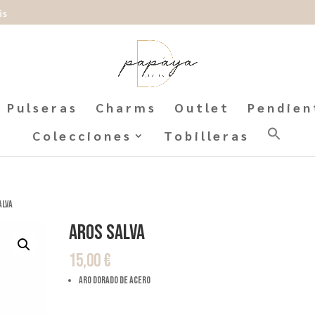
is
Pulseras
Charms
Outlet
Pendien
Colecciones
Tobilleras
alva
Aros Salva
15,00
€
aro dorado de acero