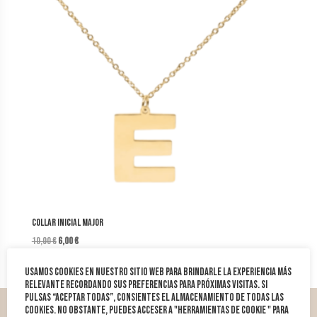
Collar Inicial Major
El
El
10,00
€
6,00
€
precio
precio
Usamos cookies en nuestro sitio web para brindarle la experiencia más
original
actual
relevante recordando sus preferencias para próximas visitas. Si
era:
es:
pulsas “Aceptar todas”, consientes el almacenamiento de todas las
10,00 €.
6,00 €.
cookies. No obstante, puedes acceser a "Herramientas de cookie " para