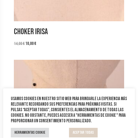
Choker Irisa
El
El
14,00
€
10,00
€
precio
precio
original
actual
era:
es:
14,00 €.
10,00 €.
Usamos cookies en nuestro sitio web para brindarle la experiencia más
relevante recordando sus preferencias para próximas visitas. Si
pulsas “Aceptar todas”, consientes el almacenamiento de todas las
cookies. No obstante, puedes acceser a "Herramientas de cookie " para
proporcionar un consentimiento personalizado.
Herramientas Cookie
Aceptar todas