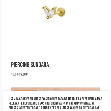
Piercing Sundara
El
El
10,00
€
5,00
€
precio
precio
original
actual
era:
es:
¡Oferta!
10,00 €.
5,00 €.
Usamos cookies en nuestro sitio web para brindarle la experiencia más
relevante recordando sus preferencias para próximas visitas. Si
pulsas “Aceptar todas”, consientes el almacenamiento de todas las