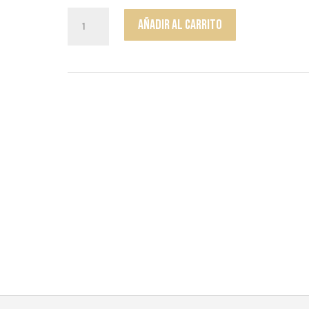
Pendiente
Añadir al carrito
Bola
Plata
cantidad