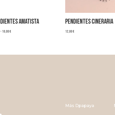
dientes Amatista
Pendientes Cineraria
Rango
-
10,00
€
12,00
€
de
precios:
desde
6,00 €
hasta
10,00 €
Más Dpapaya