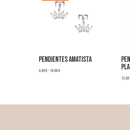
Pendientes Amatista
Pen
Pla
Rango
6,00
€
-
10,00
€
de
12,00
precios:
desde
6,00 €
hasta
10,00 €