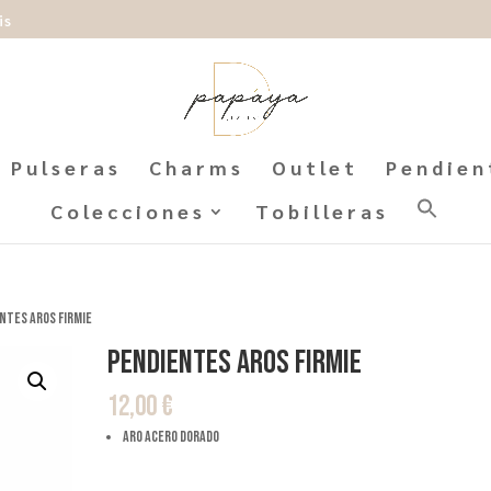
is
Pulseras
Charms
Outlet
Pendien
Colecciones
Tobilleras
ntes Aros Firmie
Pendientes Aros Firmie
12,00
€
aro acero dorado