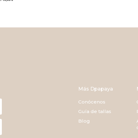
precio
precio
original
actual
era:
es:
15,00 €.
10,00 €.
Más Dpapaya
Conócenos
Guía de tallas
Blog