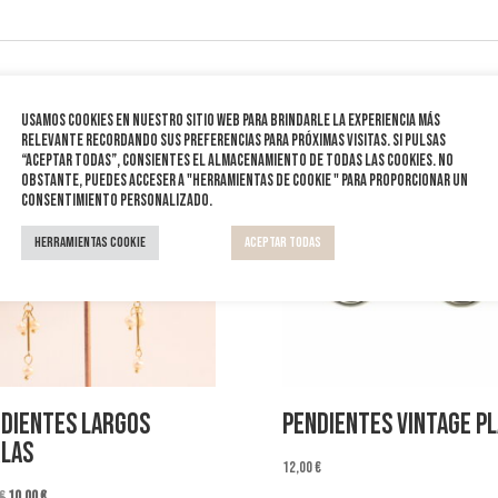
Usamos cookies en nuestro sitio web para brindarle la experiencia más
relevante recordando sus preferencias para próximas visitas. Si pulsas
“Aceptar todas”, consientes el almacenamiento de todas las cookies. No
¡Oferta!
obstante, puedes acceser a "Herramientas de cookie " para proporcionar un
consentimiento personalizado.
Herramientas Cookie
Aceptar todas
dientes Largos
Pendientes Vintage Pl
las
12,00
€
El
El
€
10,00
€