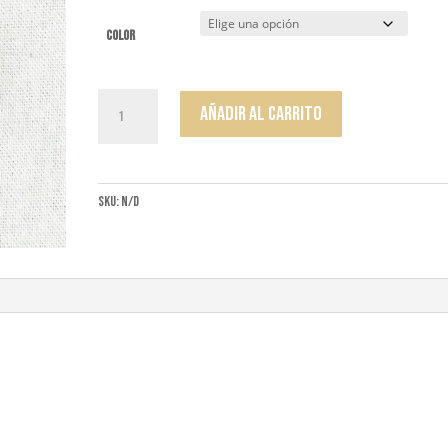
color
Pendientes
Añadir al carrito
Magnolia
cantidad
SKU:
N/D