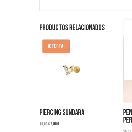
Productos relacionados
¡Oferta!
Piercing Sundara
Pen
Per
El
El
10,00
€
5,00
€
precio
precio
15,00